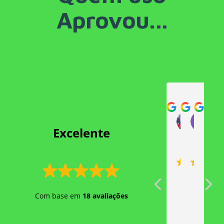
Aprovou...
Damar
y
2023-05
20
 Excelente 
Excelente
Ótima
ótim
M
Com base em
18 avaliações
produtos
empresa!!
empr
p