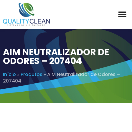
AIM NEUTRALIZADOR DE
ODORES – 207404
Início
»
Produtos
»
AIM Neutralizador de Odores –
207404