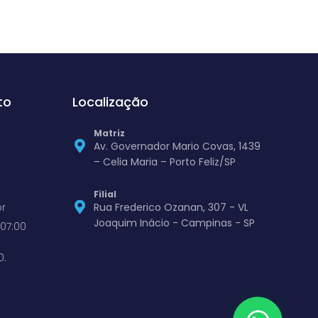
to
Localização
Matriz
Av. Governador Mario Covas, 1439
– Celia Maria – Porto Feliz/SP
Filial
r
Rua Frederico Ozanan, 307 - VL
Joaquim Inácio - Campinas - SP
07:00
0.