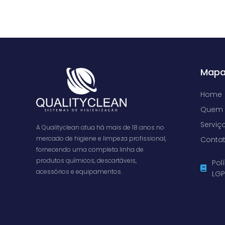
Mapa
Home
Quem
Serviç
A Qualityclean atua há mais de 18 anos no
mercado de higiene e limpeza profissional,
Conta
fornecendo uma completa linha de
produtos químicos, descartáveis,
Pol
acessórios e equipamentos.
LG