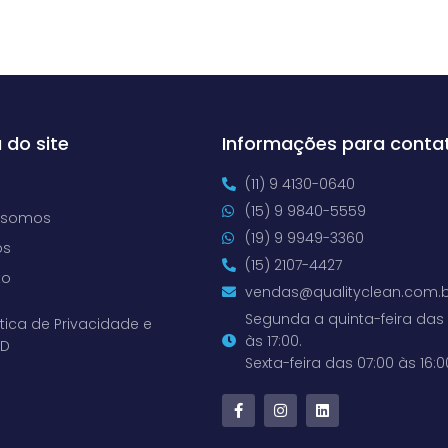
 do site
Informações para conta
(11) 9 4130-0640
(15) 9 9840-5559
 somos
(19) 9 9949-3360
os
(15) 2107-4427
to
vendas@qualityclean.com.b
Segunda a quinta-feira das 
ítica de Privacidade e
às 17:00.
PD
Sexta-feira das 07:00 às 16:0