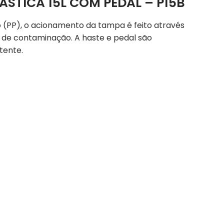
ASTICA 15L COM PEDAL – P15B
o (PP), o acionamento da tampa é feito através
o de contaminação. A haste e pedal são
tente.