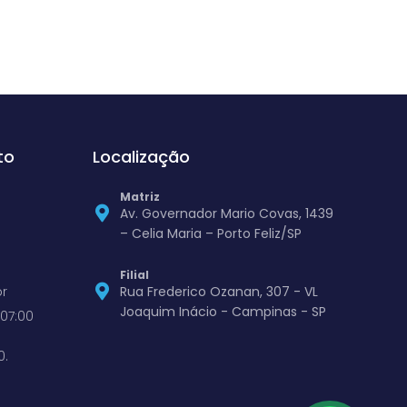
to
Localização
Matriz
Av. Governador Mario Covas, 1439
– Celia Maria – Porto Feliz/SP
Filial
r
Rua Frederico Ozanan, 307 - VL
Joaquim Inácio - Campinas - SP
07:00
0.