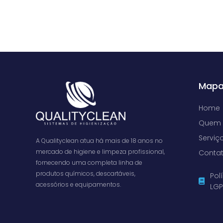
Mapa
Home
Quem
Serviç
A Qualityclean atua há mais de 18 anos no
mercado de higiene e limpeza profissional,
Conta
fornecendo uma completa linha de
produtos químicos, descartáveis,
Pol
acessórios e equipamentos.
LG