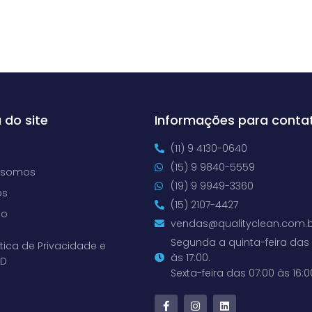
 do site
Informações para conta
(11) 9 4130-0640
(15) 9 9840-5559
 somos
(19) 9 9949-3360
os
(15) 2107-4427
to
vendas@qualityclean.com.b
Segunda a quinta-feira das 
ítica de Privacidade e
às 17:00.
PD
Sexta-feira das 07:00 às 16:0