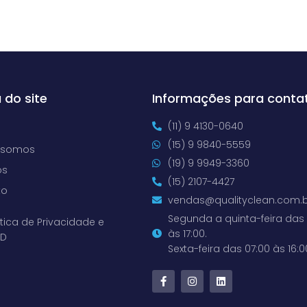
 do site
Informações para conta
(11) 9 4130-0640
(15) 9 9840-5559
 somos
(19) 9 9949-3360
os
(15) 2107-4427
to
vendas@qualityclean.com.b
Segunda a quinta-feira das 
ítica de Privacidade e
às 17:00.
PD
Sexta-feira das 07:00 às 16:0