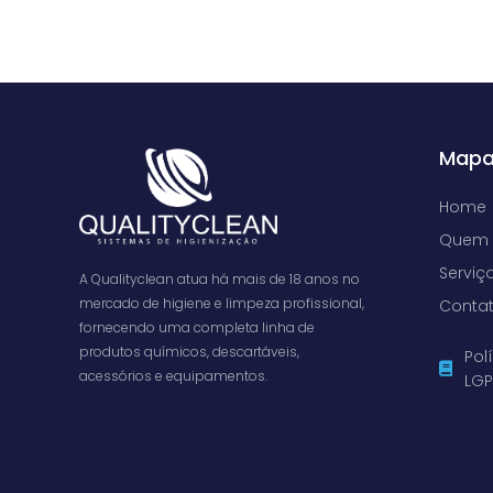
Mapa
Home
Quem
Serviç
A Qualityclean atua há mais de 18 anos no
mercado de higiene e limpeza profissional,
Conta
fornecendo uma completa linha de
produtos químicos, descartáveis,
Pol
acessórios e equipamentos.
LG