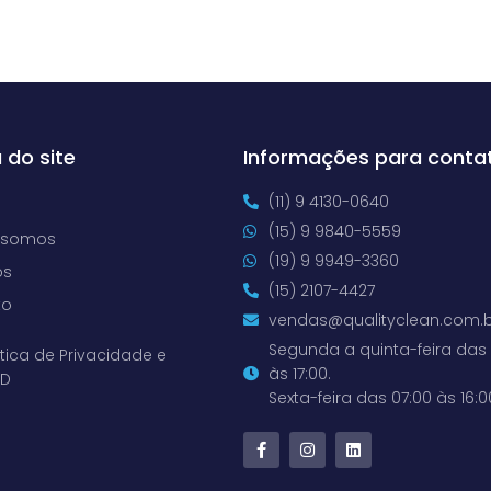
 do site
Informações para conta
(11) 9 4130-0640
(15) 9 9840-5559
 somos
(19) 9 9949-3360
os
(15) 2107-4427
to
vendas@qualityclean.com.b
Segunda a quinta-feira das 
ítica de Privacidade e
às 17:00.
PD
Sexta-feira das 07:00 às 16:0