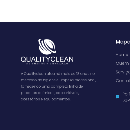
Mapa
Home
Quem
Serviç
A Qualityclean atua há mais de 18 anos no
mercado de higiene e limpeza profissional,
Conta
fornecendo uma completa linha de
produtos químicos, descartáveis,
Pol
acessórios e equipamentos.
LG