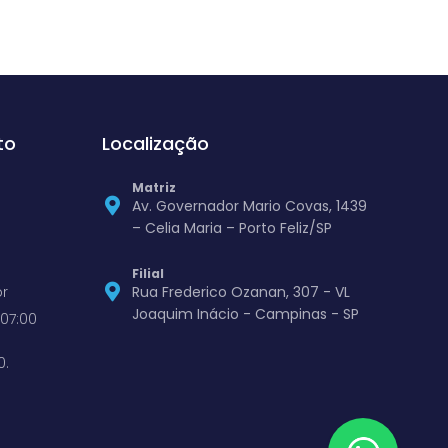
to
Localização
Matriz
Av. Governador Mario Covas, 1439
– Celia Maria – Porto Feliz/SP
Filial
r
Rua Frederico Ozanan, 307 - VL
Joaquim Inácio - Campinas - SP
07:00
0.