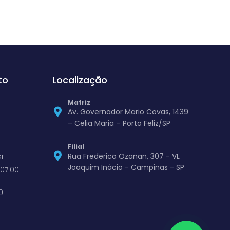
to
Localização
Matriz
Av. Governador Mario Covas, 1439
– Celia Maria – Porto Feliz/SP
Filial
r
Rua Frederico Ozanan, 307 - VL
Joaquim Inácio - Campinas - SP
07:00
0.