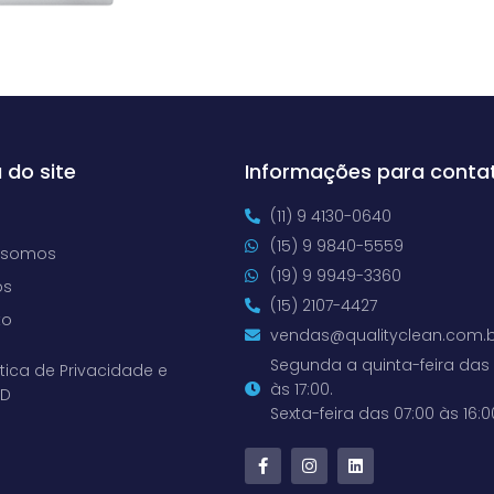
 do site
Informações para conta
(11) 9 4130-0640
(15) 9 9840-5559
 somos
(19) 9 9949-3360
os
(15) 2107-4427
to
vendas@qualityclean.com.b
Segunda a quinta-feira das 
ítica de Privacidade e
às 17:00.
PD
Sexta-feira das 07:00 às 16:0