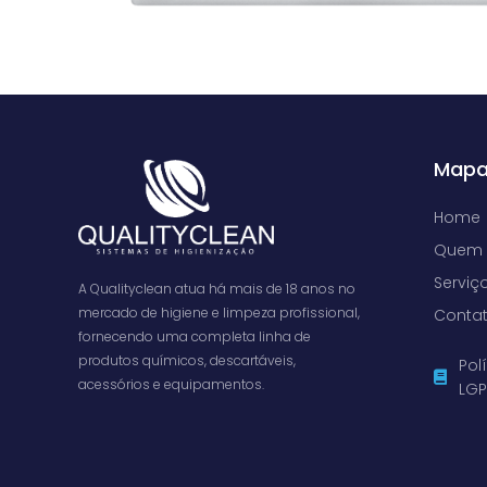
Mapa
Home
Quem
Serviç
A Qualityclean atua há mais de 18 anos no
mercado de higiene e limpeza profissional,
Conta
fornecendo uma completa linha de
produtos químicos, descartáveis,
Pol
acessórios e equipamentos.
LG