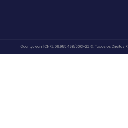
Qualityclean | CNPJ: 06.955.498/0001-22 ©. Todos os Direitos 