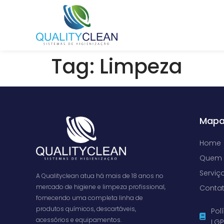
Tag:
Limpeza
Mapa
Home
Quem
Serviç
A Qualityclean atua há mais de 18 anos no
mercado de higiene e limpeza profissional,
Conta
fornecendo uma completa linha de
produtos químicos, descartáveis,
Pol
acessórios e equipamentos.
LG