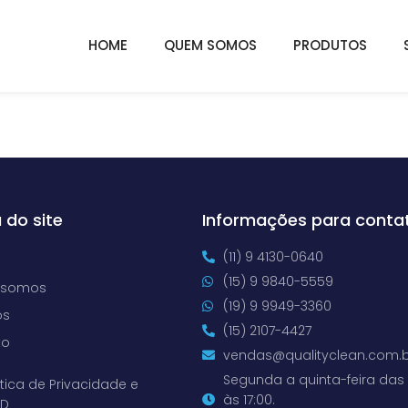
HOME
QUEM SOMOS
PRODUTOS
 do site
Informações para conta
(11) 9 4130-0640
(15) 9 9840-5559
 somos
(19) 9 9949-3360
os
(15) 2107-4427
to
vendas@qualityclean.com.b
Segunda a quinta-feira das 
ítica de Privacidade e
às 17:00.
PD